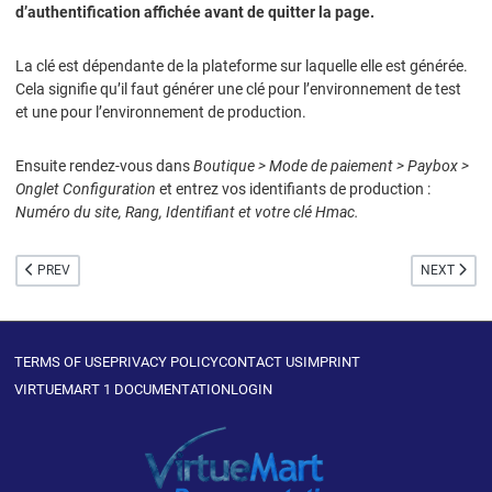
d’authentification affichée avant de quitter la page.
La clé est dépendante de la plateforme sur laquelle elle est générée.
Cela signifie qu’il faut générer une clé pour l’environnement de test
et une pour l’environnement de production.
Ensuite rendez-vous dans
Boutique > Mode de paiement > Paybox >
Onglet Configuration
et entrez vos identifiants de production :
Numéro du site, Rang, Identifiant et votre clé Hmac.
PREVIOUS ARTICLE: PAY WITH AMAZON
NEXT ARTIC
PREV
NEXT
TERMS OF USE
PRIVACY POLICY
CONTACT US
IMPRINT
VIRTUEMART 1 DOCUMENTATION
LOGIN